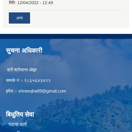
मिति:
12/04/2022 - 12:49
अन्य
सुचना अधिकारी
श्री श्रीसान्त ओझा
सम्पर्क नं :- ९८६५६४३४२२
इमेल :-
shreeojha89@gmail.com
बिधुतिय सेवा
घटना दर्ता