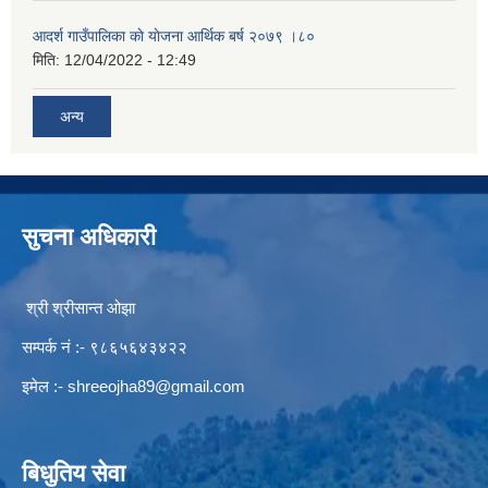
आदर्श गाउँपालिका काे याेजना आर्थिक बर्ष २०७९ ।८०
मिति:
12/04/2022 - 12:49
अन्य
सुचना अधिकारी
श्री श्रीसान्त ओझा
सम्पर्क नं :- ९८६५६४३४२२
इमेल :-
shreeojha89@gmail.com
बिधुतिय सेवा