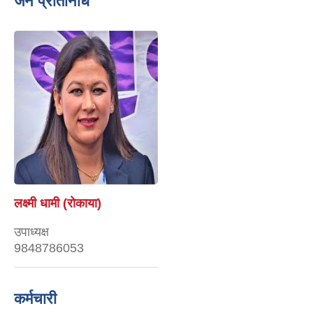
जन प्रतिनिधि
गणेश बहादुर खड्का
अध्यक्ष
9848478750
khadkagb07@gmail.com
कर्मचारी