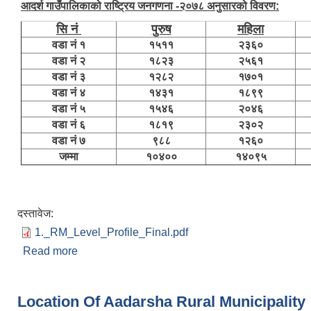
आदर्श गाउँपालिकाको राष्ट्रिय जनगणना -२०७८ अनुसारको विवरण:
सि नं
पुरुष
महिला
वडा नं १
१५११
२३६०
वडा नं २
१८२३
२५६१
वडा नं ३
१२८२
१७०१
वडा नं ४
१४३१
१८९९
वडा नं ५
१५४६
२०४६
वडा नं ६
१८१९
२३०२
वडा नं ७
९८८
१२६०
जम्मा
१०४००
१४०९५
दस्तावेज:
1._RM_Level_Profile_Final.pdf
Read more
about संक्षिप्त परिचय
Location Of Aadarsha Rural Municipality