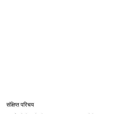
१५ शैया अस्पताल आदर्श गा.पा -०२
मौवानगरदह डोटी
संक्षिप्त परिचय