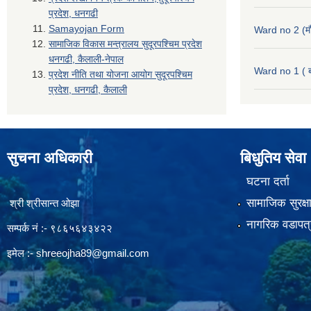
प्रदेश, धनगढी
Samayojan Form
Ward no 2 (मौ
सामाजिक विकास मन्त्रालय सुदूरपश्चिम प्रदेश
धनगढी, कैलाली-नेपाल
Ward no 1 ( ब
प्रदेश नीति तथा योजना आयोग सुदूरपश्चिम
प्रदेश, धनगढी, कैलाली
सुचना अधिकारी
बिधुतिय सेवा
घटना दर्ता
सामाजिक सुरक्ष
श्री श्रीसान्त ओझा
नागरिक वडापत्
सम्पर्क नं :- ९८६५६४३४२२
इमेल :-
shreeojha89@gmail.com