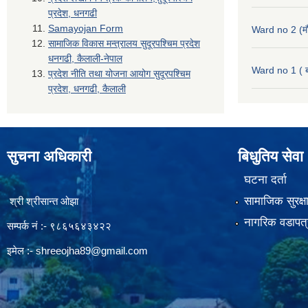
प्रदेश, धनगढी
Samayojan Form
Ward no 2 (मौ
सामाजिक विकास मन्त्रालय सुदूरपश्चिम प्रदेश
धनगढी, कैलाली-नेपाल
Ward no 1 ( ब
प्रदेश नीति तथा योजना आयोग सुदूरपश्चिम
प्रदेश, धनगढी, कैलाली
सुचना अधिकारी
बिधुतिय सेवा
घटना दर्ता
सामाजिक सुरक्ष
श्री श्रीसान्त ओझा
नागरिक वडापत्
सम्पर्क नं :- ९८६५६४३४२२
इमेल :-
shreeojha89@gmail.com