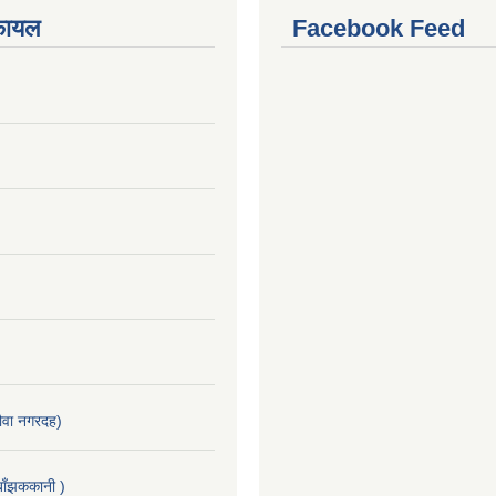
फायल
Facebook Feed
वा नगरदह)
ाँझककानी )