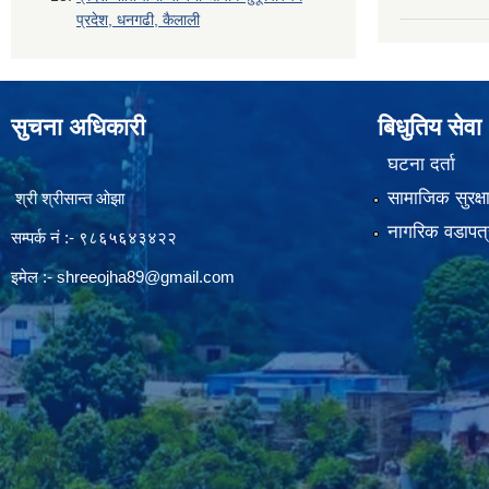
प्रदेश, धनगढी, कैलाली
सुचना अधिकारी
बिधुतिय सेवा
घटना दर्ता
सामाजिक सुरक्ष
श्री श्रीसान्त ओझा
नागरिक वडापत्
सम्पर्क नं :- ९८६५६४३४२२
इमेल :-
shreeojha89@gmail.com