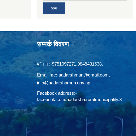
अन्य
सम्पर्क विवरण
फोन न‍‍‌ :-9751097271,9848431638,
Email me:
-aadarshmun@gmail.com,
info@aadarshamun.gov.np
Facebook address:-
facebook.com/aadarsha.ruralmunicipality.3