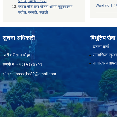
धनगढी, कैलाली-नेपाल
Ward no 1 ( ब
प्रदेश नीति तथा योजना आयोग सुदूरपश्चिम
प्रदेश, धनगढी, कैलाली
सुचना अधिकारी
बिधुतिय सेवा
घटना दर्ता
सामाजिक सुरक्ष
श्री श्रीसान्त ओझा
नागरिक वडापत्
सम्पर्क नं :- ९८६५६४३४२२
इमेल :-
shreeojha89@gmail.com