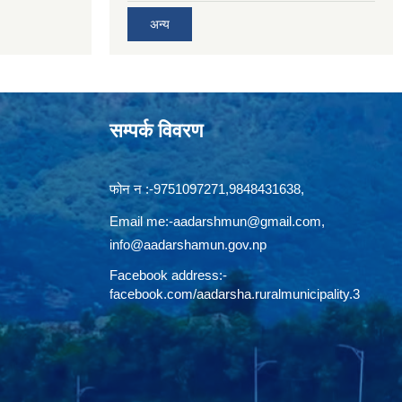
अन्य
सम्पर्क विवरण
फोन न‍‍‌ :-9751097271,9848431638,
Email me:
-aadarshmun@gmail.com,
info@aadarshamun.gov.np
Facebook address:-
facebook.com/aadarsha.ruralmunicipality.3