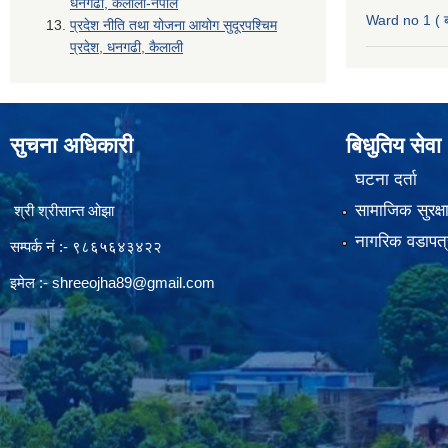
धनगढी, कैलाली-नेपाल
Ward no 1 ( ब
प्रदेश नीति तथा योजना आयोग सुदूरपश्चिम
प्रदेश, धनगढी, कैलाली
सुचना अधिकारी
बिधुतिय सेवा
घटना दर्ता
सामाजिक सुरक्ष
श्री श्रीसान्त ओझा
नागरिक वडापत्
सम्पर्क नं :- ९८६५६४३४२२
इमेल :-
shreeojha89@gmail.com