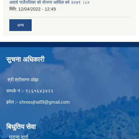
आदर्श गाउँपालिका काे याेजना आर्थिक बर्ष २०७९ ।८०
मिति:
12/04/2022 - 12:49
अन्य
सुचना अधिकारी
श्री श्रीसान्त ओझा
सम्पर्क नं :- ९८६५६४३४२२
इमेल :-
shreeojha89@gmail.com
बिधुतिय सेवा
घटना दर्ता