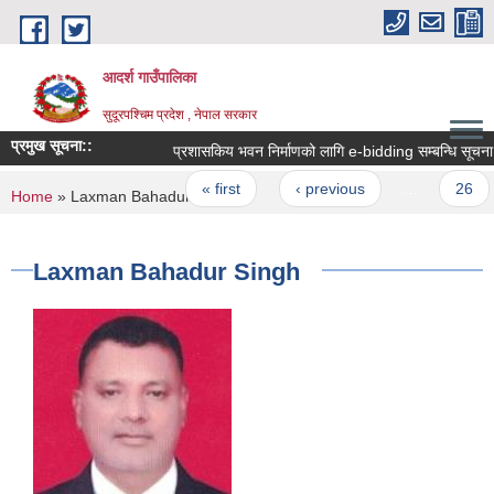
Skip to main content
आदर्श गाउँपालिका
सुदूरपश्चिम प्रदेश , नेपाल सरकार
प्रमुख सूचना::
प्रशासकिय भवन निर्माणको लागि e-bidding सम्बन्धि सूचना.....
Pages
« first
‹ previous
…
26
You are here
Home
» Laxman Bahadur Singh
Laxman Bahadur Singh