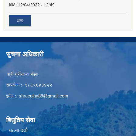
मिति:
12/04/2022 - 12:49
अन्य
सुचना अधिकारी
श्री श्रीसान्त ओझा
सम्पर्क नं :- ९८६५६४३४२२
इमेल :-
shreeojha89@gmail.com
बिधुतिय सेवा
घटना दर्ता