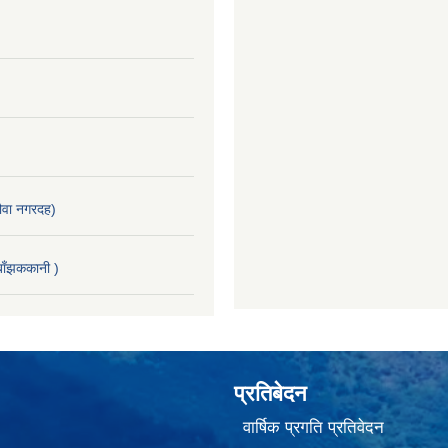
वा नगरदह)
ाँझककानी )
प्रतिबेदन
वार्षिक प्रगति प्रतिवेदन