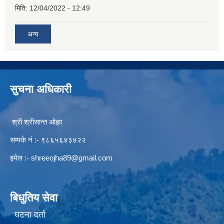
मिति:
12/04/2022 - 12:49
अन्य
सुचना अधिकारी
श्री श्रीसान्त ओझा
सम्पर्क नं :- ९८६५६४३४२२
इमेल :-
shreeojha89@gmail.com
बिधुतिय सेवा
घटना दर्ता