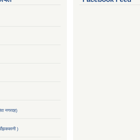
वा नगरदह)
ाँझककानी )