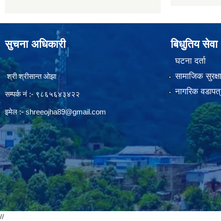
सुचना अधिकारी
बिधुतिय सेवा
घटना दर्ता
सामाजिक सुरक्ष
श्री श्रीसान्त ओझा
नागरिक वडापत्
सम्पर्क नं :- ९८६५६४३४२२
इमेल :-
shreeojha89@gmail.com
//