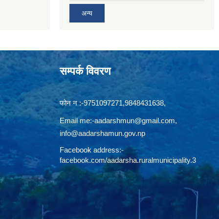
अन्य
सम्पर्क विवरण
फोन न‍‍‌ :-9751097271,9848431638,
Email me:
-aadarshmun@gmail.com,
info@aadarshamun.gov.np
Facebook address:-
facebook.com/aadarsha.ruralmunicipality.3