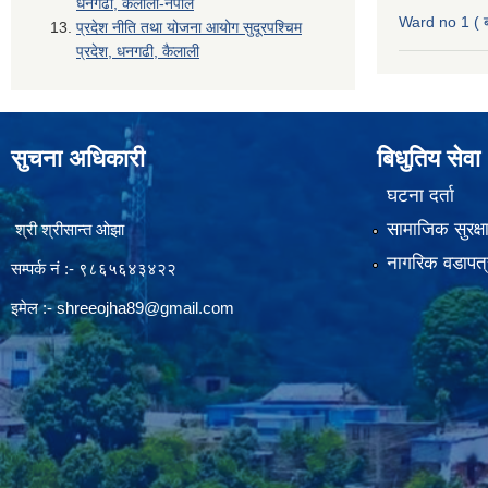
धनगढी, कैलाली-नेपाल
Ward no 1 ( ब
प्रदेश नीति तथा योजना आयोग सुदूरपश्चिम
प्रदेश, धनगढी, कैलाली
सुचना अधिकारी
बिधुतिय सेवा
घटना दर्ता
सामाजिक सुरक्ष
श्री श्रीसान्त ओझा
नागरिक वडापत्
सम्पर्क नं :- ९८६५६४३४२२
इमेल :-
shreeojha89@gmail.com