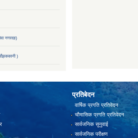
वा नगरदह)
ाँझककानी )
प्रतिबेदन
वार्षिक प्रगति प्रतिवेदन
ा
चौमासिक प्रगति प्रतिवेदन
र
सार्वजनिक सुनुवाई
सार्वजनिक परीक्षण