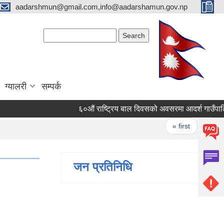
aadarshmun@gmail.com,info@aadarshamun.gov.np
Search form
Search
ग्यालरी
सम्पर्क
६०‍औं राष्ट्रिय बाल दिवसको अवसरमा आदर्श गाउँपालिका म
Pages
« first
‹ previ
जन प्रतिनिधि