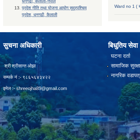
धनगढी, कैलाली-नेपाल
Ward no 1 ( ब
प्रदेश नीति तथा योजना आयोग सुदूरपश्चिम
प्रदेश, धनगढी, कैलाली
सुचना अधिकारी
बिधुतिय सेवा
घटना दर्ता
सामाजिक सुरक्ष
श्री श्रीसान्त ओझा
नागरिक वडापत्
सम्पर्क नं :- ९८६५६४३४२२
इमेल :-
shreeojha89@gmail.com