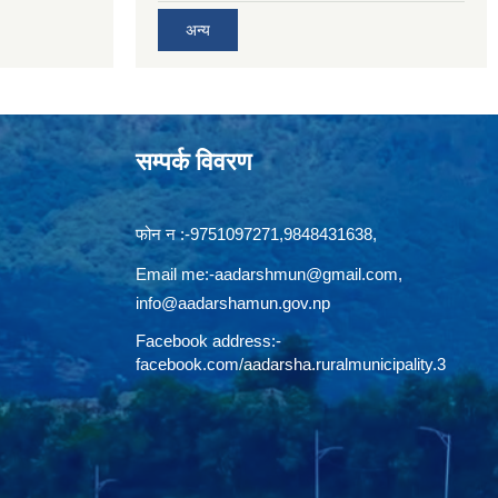
अन्य
सम्पर्क विवरण
फोन न‍‍‌ :-9751097271,9848431638,
Email me:
-aadarshmun@gmail.com,
info@aadarshamun.gov.np
Facebook address:-
facebook.com/aadarsha.ruralmunicipality.3