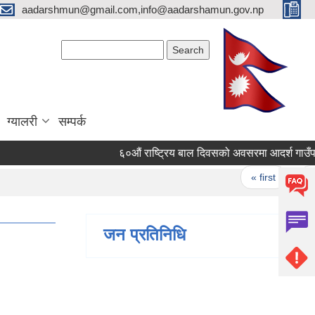
aadarshmun@gmail.com,info@aadarshamun.gov.np
Search form
Search
ग्यालरी
सम्पर्क
६०‍औं राष्ट्रिय बाल दिवसको अवसरमा आदर्श गाउँपालिका
Pages
« first
‹ pre
जन प्रतिनिधि