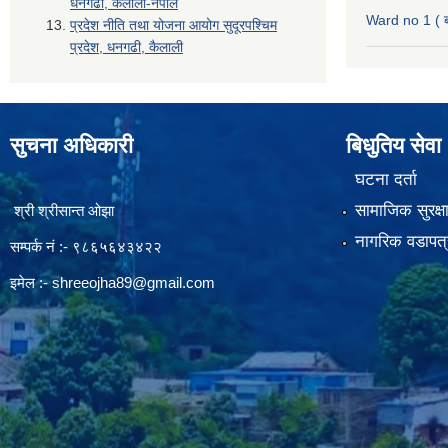
धनगढी, कैलाली-नेपाल
Ward no 1 ( ब
प्रदेश नीति तथा योजना आयोग सुदूरपश्चिम
प्रदेश, धनगढी, कैलाली
सुचना अधिकारी
बिधुतिय सेवा
घटना दर्ता
सामाजिक सुरक्ष
श्री श्रीसान्त ओझा
नागरिक वडापत्
सम्पर्क नं :- ९८६५६४३४२२
इमेल :-
shreeojha89@gmail.com