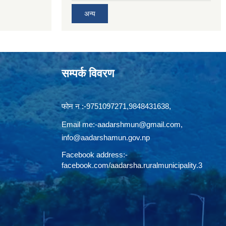
अन्य
सम्पर्क विवरण
फोन न‍‍‌ :-9751097271,9848431638,
Email me:
-aadarshmun@gmail.com,
info@aadarshamun.gov.np
Facebook address:-
facebook.com/aadarsha.ruralmunicipality.3