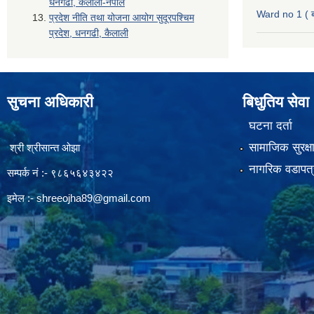
धनगढी, कैलाली-नेपाल
Ward no 1 ( ब
प्रदेश नीति तथा योजना आयोग सुदूरपश्चिम
प्रदेश, धनगढी, कैलाली
सुचना अधिकारी
बिधुतिय सेवा
घटना दर्ता
सामाजिक सुरक्ष
श्री श्रीसान्त ओझा
नागरिक वडापत्
सम्पर्क नं :- ९८६५६४३४२२
इमेल :-
shreeojha89@gmail.com