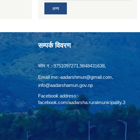
अन्य
सम्पर्क विवरण
फोन न‍‍‌ :-9751097271,9848431638,
Email me:
-aadarshmun@gmail.com,
info@aadarshamun.gov.np
Facebook address:-
facebook.com/aadarsha.ruralmunicipality.3