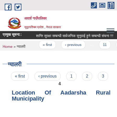
Skip to main content
आदर्श गाउँपालिका
सुदूरपश्चिम प्रदेश , नेपाल सरकार
प्रमुख सूचना::
शान्ति सुरक्षा सम्बन्धी सार्वजनिक सुनुवाई हुने सम्बन्धी संचना !!!
Pages
« first
‹ previous
…
11
1
You are here
Home
» ग्यालरी
ग्यालरी
Pages
« first
‹ previous
1
2
3
4
Location Of Aadarsha Rural
Municipality