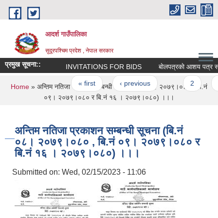
Skip to main content
आदर्श गाउँपालिका
सुदूरपश्चिम प्रदेश , नेपाल सरकार
प्रमुख सूचना::
INVITATIONS FOR BIDS
बाेलपत्रकाे आशय पत्र सम्बन्
Pages
« first
‹ previous
…
2
3
You are here
Home
» अन्तिम नतिजा प्रकाशन सम्बन्धी सूचना (बि.नं ०८। २०७९।०८० , बि.नं
०९। २०७९।०८० र बि.नं १६ । २०७९।०८०) ।।।
अन्तिम नतिजा प्रकाशन सम्बन्धी सूचना (बि.नं
०८। २०७९।०८० , बि.नं ०९। २०७९।०८० र
बि.नं १६ । २०७९।०८०) ।।।
Submitted on:
Wed, 02/15/2023 - 11:06